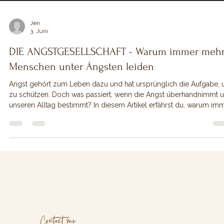
Jen
3. Juni
DIE ANGSTGESELLSCHAFT - Warum immer meh
Menschen unter Ängsten leiden
Angst gehört zum Leben dazu und hat ursprünglich die Aufgabe, 
zu schützen. Doch was passiert, wenn die Angst überhandnimmt 
unseren Alltag bestimmt? In diesem Artikel erfährst du, warum im
mehr Menschen unter Ängsten leiden, welche Ursachen oft
dahinterstecken und weshalb nachhaltige Veränderung nicht im
Kampf gegen die Angst, sondern im Verständnis ihrer Botschaft lie
Zudem teile ich meine persönliche Erfahrung mit Angst und mein
Weg im Umgang damit.