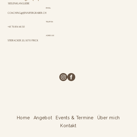
Contact me
SEELENKLANGLIEBE
EMAIL
COACHING@JENNIFERGRABER.CH
TELEFON
+41 76 814 46 30
ADRESSE
STIERACKER 20, 5070 FRICK
Home
Angebot
Events & Termine
Über mich
Kontakt