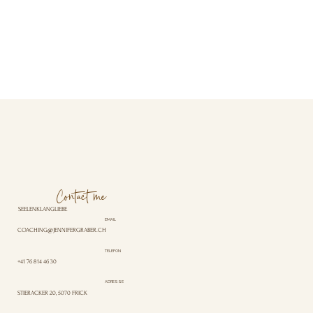
Contact me
SEELENKLANGLIEBE
EMAIL
COACHING@JENNIFERGRABER.CH
TELEFON
+41 76 814 46 30
ADRESSE
STIERACKER 20, 5070 FRICK