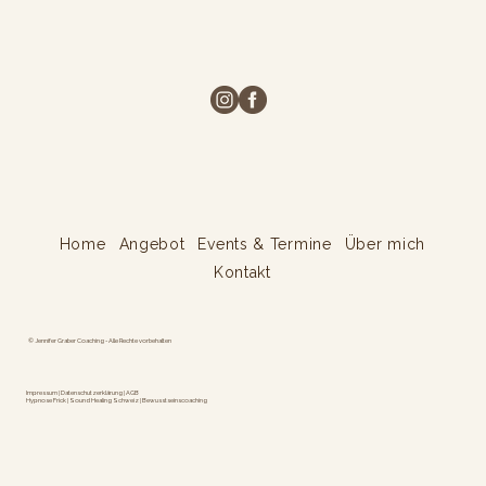
Home
Angebot
Events & Termine
Über mich
Kontakt
© Jennifer Graber Coaching - Alle Rechte vorbehalten
Impressum
|
Datenschutzerklärung
|
AGB
Hypnose Frick | Sound Healing Schweiz | Bewusstseinscoaching