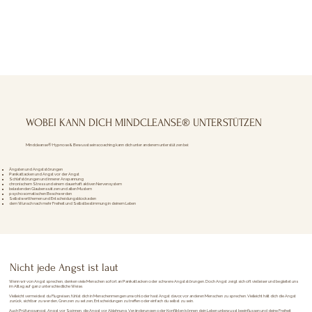
WOBEI KANN DICH MINDCLEANSE® UNTERSTÜTZEN
Mindcleanse® Hypnose & Bewusstseinscoaching kann dich unter anderem unterstützen bei:
Ängsten und Angststörungen
Panikattacken und Angst vor der Angst
Schlafstörungen und innerer Anspannung
chronischem Stress und einem dauerhaft aktiven Nervensystem
belastenden Glaubenssätzen und alten Mustern
psychosomatischen Beschwerden
Selbstwertthemen und Entscheidungsblockaden
dem Wunsch nach mehr Freiheit und Selbstbestimmung in deinem Leben
Nicht jede Angst ist laut
Wenn wir von Angst sprechen, denken viele Menschen sofort an Panikattacken oder schwere Angststörungen. Doch Angst zeigt sich oft viel leiser und begleitet uns
im Alltag auf ganz unterschiedliche Weise.
Vielleicht vermeidest du Flugreisen, fühlst dich in Menschenmengen unwohl oder hast Angst davor, vor anderen Menschen zu sprechen. Vielleicht hält dich die Angst
zurück, sichtbar zu werden, Grenzen zu setzen, Entscheidungen zu treffen oder einfach du selbst zu sein.
Auch Prüfungsangst, Angst vor Spinnen, die Angst vor Ablehnung, Veränderungen oder Konflikten können dein Leben unbewusst beeinflussen und deine Freiheit