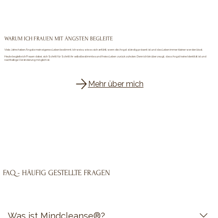
WARUM ICH FRAUEN MIT ÄNGSTEN BEGLEITE
Viele Jahre haben Ängste mein eigenes Leben bestimmt. Ich weiss, wie es sich anfühlt, wenn die Angst ständig präsent ist und das Leben immer kleiner werden lässt.
Heute begleite ich Frauen dabei, sich Schritt für Schritt ihr selbstbestimmtes und freies Leben zurückzuholen. Denn ich bin überzeugt, dass Angst keine Identität ist und
nachhaltige Veränderung möglich ist.
Mehr über mich
FAQ - HÄUFIG GESTELLTE FRAGEN
Was ist Mindcleanse®?