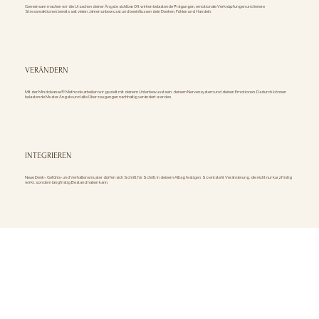
Gemeinsam machen wir die Ursachen deiner Ängste sichtbar. Oft wirken belastende Prägungen, emotionale Verknüpfungen und innere
Stressreaktionen bereits seit vielen Jahren unbewusst und beeinflussen dein Denken, Fühlen und Handeln.
VERÄNDERN
Mit der Mindcleanse® Methode arbeiten wir gezielt mit deinem Unterbewusstsein, deinem Nervensystem und deinen Emotionen. Dadurch können
belastende Muster, Ängste und alte Überzeugungen nachhaltig verändert werden.
INTEGRIEREN
Neue Denk-, Gefühls- und Verhaltensmuster dürfen sich Schritt für Schritt in deinem Alltag festigen. So entsteht Veränderung, die nicht nur kurzfristig
wirkt, sondern langfristig Bestand haben kann.