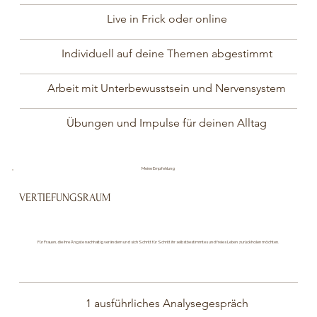
Live in Frick oder online
Individuell auf deine Themen abgestimmt
Arbeit mit Unterbewusstsein und Nervensystem
Übungen und Impulse für deinen Alltag
Meine Empfehlung
VERTIEFUNGSRAUM
CHF 1'850
Für Frauen, die ihre Ängste nachhaltig verändern und sich Schritt für Schritt ihr selbstbestimmtes und freies Leben zurückholen möchten.
1 ausführliches Analysegespräch