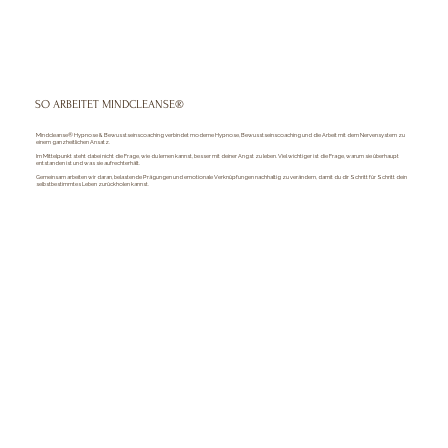
SO ARBEITET MINDCLEANSE®
Mindcleanse® Hypnose & Bewusstseinscoaching verbindet moderne Hypnose, Bewusstseinscoaching und die Arbeit mit dem Nervensystem zu
einem ganzheitlichen Ansatz.
Im Mittelpunkt steht dabei nicht die Frage, wie du lernen kannst, besser mit deiner Angst zu leben. Viel wichtiger ist die Frage, warum sie überhaupt
entstanden ist und was sie aufrechterhält.
Gemeinsam arbeiten wir daran, belastende Prägungen und emotionale Verknüpfungen nachhaltig zu verändern, damit du dir Schritt für Schritt dein
selbstbestimmtes Leben zurückholen kannst.