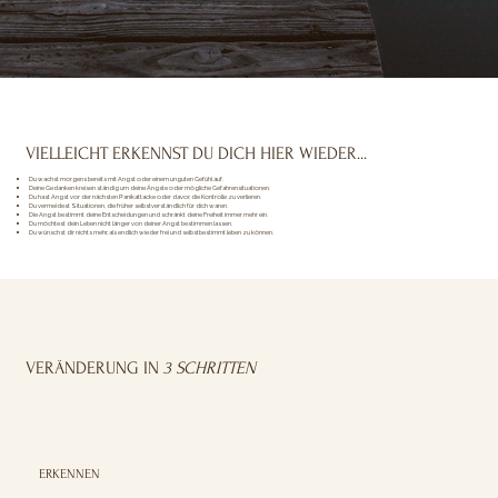
VIELLEICHT ERKENNST DU DICH HIER WIEDER...
Du wachst morgens bereits mit Angst oder einem unguten Gefühl auf.
Deine Gedanken kreisen ständig um deine Ängste oder mögliche Gefahrensituationen.
Du hast Angst vor der nächsten Panikattacke oder davor, die Kontrolle zu verlieren.
Du vermeidest Situationen, die früher selbstverständlich für dich waren.
Die Angst bestimmt deine Entscheidungen und schränkt deine Freiheit immer mehr ein.
Du möchtest dein Leben nicht länger von deiner Angst bestimmen lassen.
Du wünschst dir nichts mehr, als endlich wieder frei und selbstbestimmt leben zu können.
VERÄNDERUNG IN
3 SCHRITTEN
ERKENNEN