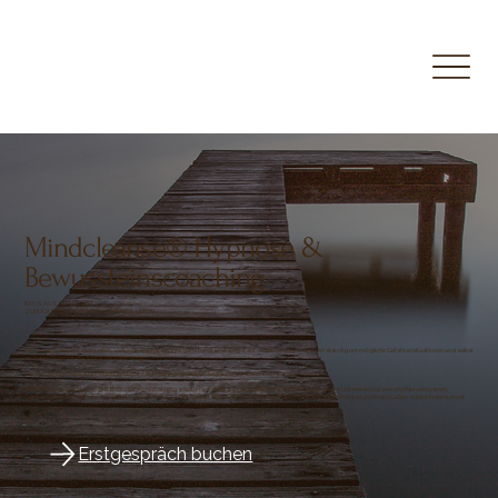
Mindcleanse® Hypnose &
Bewussteinscoaching
RAUS AUS DER ANGST
ZURÜCK IN EIN SELBSTBESTIMMTES LEBEN
Die Angst bestimmt dein Leben. Vielleicht wachst du morgens bereits mit Angst auf, deine Gedanken kreisen ständig um mögliche Gefahrensituationen und selbst
an guten Tagen ist die Angst nie ganz weg.
Du hast schon vieles ausprobiert und trotzdem kehren dieselben Ängste und Muster immer wieder zurück.
Mit Mindcleanse® Hypnose & Bewusstseinscoaching arbeiten wir dort, wo nachhaltige Veränderung beginnt: im Unterbewusstsein und Nervensystem.
Gemeinsam gehen wir den Ursachen deiner Ängste auf den Grund, damit du dir Schritt für Schritt dein selbstbestimmtes und freies Leben zurückholen kannst.
Erstgespräch buchen