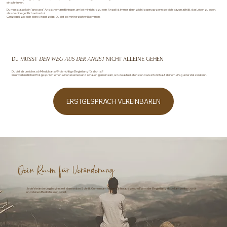
einschränken.
Du musst also kein "grosses" Angstthema mitbringen, um bei mir richtig zu sein. Angst ist immer dann wichtig genug, wenn sie dich davon abhält, das Leben zu leben,
das du dir eigentlich wünschst.
Ganz egal, wie sich deine Angst zeigt: Du bist bei mir herzlich willkommen.
DU MUSST
DEN WEG AUS DER ANGST
NICHT ALLEINE GEHEN
Du bist dir unsicher, ob Mindcleanse® die richtige Begleitung für dich ist?
Im unverbindlichen Erstgespräch lernen wir uns kennen und schauen gemeinsam, wo du aktuell stehst und wie ich dich auf deinem Weg unterstützen kann.
ERSTGESPRÄCH VEREINBAREN
Dein Raum für Veränderung
Jede Veränderung beginnt mit dem ersten Schritt. Gemeinsam finden wir heraus, welche Form der Begleitung aktuell am besten zu dir
und deinen Bedürfnissen passt.