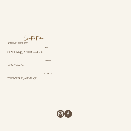
Contact me
SEELENKLANGLIEBE
EMAIL
COACHING@JENNIFERGRABER.CH
TELEFON
+41 76 814 46 30
ADRESSE
STIERACKER 20, 5070 FRICK