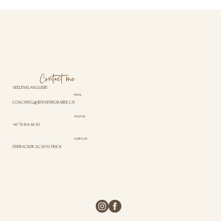
Contact me
SEELENKLANGLIEBE
EMAIL
COACHING@JENNIFERGRABER.CH
TELEFON
+41 76 814 46 30
ADRESSE
STIERACKER 20, 5070 FRICK