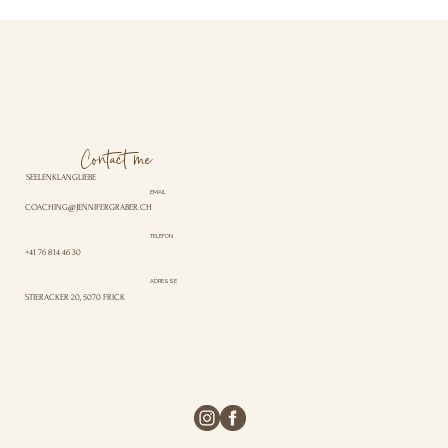
Contact me
SEELENKLANGLIEBE
EMAIL
COACHING@JENNIFERGRABER.CH
TELEFON
+41 76 814 46 30
ADRESSE
STIERACKER 20, 5070 FRICK