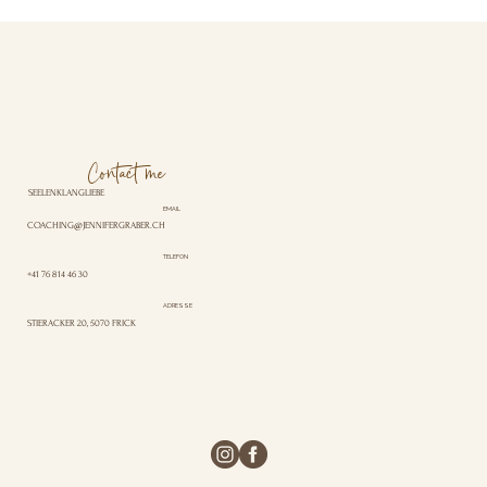
Contact me
SEELENKLANGLIEBE
EMAIL
COACHING@JENNIFERGRABER.CH
TELEFON
+41 76 814 46 30
ADRESSE
STIERACKER 20, 5070 FRICK